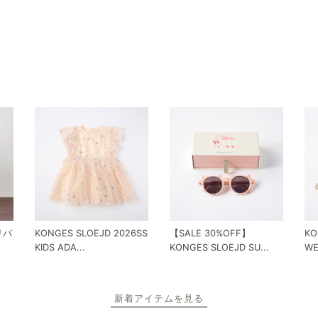
 リバ
KONGES SLOEJD 2026SS
【SALE 30%OFF】
KO
KIDS ADA...
KONGES SLOEJD SU...
WE
新着アイテムを見る