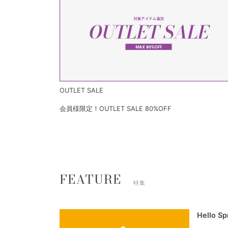
OUTLET SALE
会員様限定！OUTLET SALE 80%OFF
FEATURE
特集
Hello S