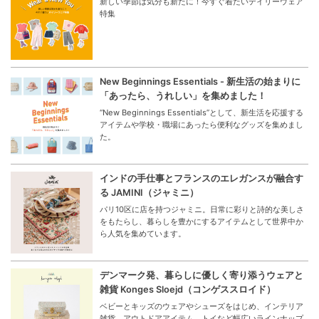
新しい季節は気分も新たに！今すぐ着たいデイリーウェア
特集
New Beginnings Essentials - 新生活の始まりに
「あったら、うれしい」を集めました！
“New Beginnings Essentials”として、新生活を応援する
アイテムや学校・職場にあったら便利なグッズを集めまし
た。
インドの手仕事とフランスのエレガンスが融合す
る JAMINI（ジャミニ）
パリ10区に店を持つジャミニ。日常に彩りと詩的な美しさ
をもたらし、暮らしを豊かにするアイテムとして世界中か
ら人気を集めています。
デンマーク発、暮らしに優しく寄り添うウェアと
雑貨 Konges Sloejd（コンゲススロイド）
ベビーとキッズのウェアやシューズをはじめ、インテリア
雑貨、アウトドアアイテム、トイなど幅広いラインナップ