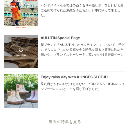
ハンドメイドならではのぬくもりや優しさ、ひと針ひと針
に込めて作られた素敵な子たちが、日本にやって来まし
た。
AULUTIN Special Page
新ブランド「AULUTIN（オゥルティン）」について、子ど
もでも大人でもない多感な少女時代を彩る上質服に込めた
想いや、ブランドストーリーをご覧いただける特別ページ
Enjoy rainy day with KONGES SLOEJD
見た目がかわいいだけじゃない。KONGES SLOEJDのレイ
ンブーツのいいところを掘り下げました。
過去の特集を見る