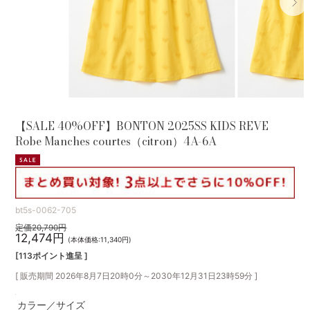
【SALE 40%OFF】BONTON 2025SS KIDS REVE
Robe Manches courtes（citron）4A-6A
bt5s-0062-705
定価20,790円
12,474円
(本体価格:11,340円)
[113ポイント進呈 ]
[ 販売期間
2026年8月7日20時0分
～
2030年12月31日23時59分
]
カラー／サイズ