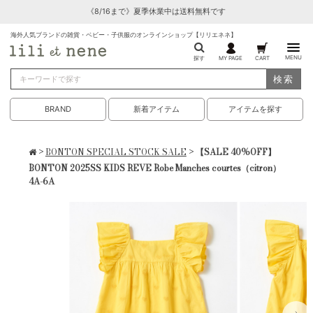
《8/16まで》夏季休業中は送料無料です
海外人気ブランドの雑貨・ベビー・子供服のオンラインショップ【リリエネネ】
MENU
探す
MY PAGE
CART
検索
BRAND
新着アイテム
アイテムを探す
>
BONTON SPECIAL STOCK SALE
> 【SALE 40%OFF】
BONTON 2025SS KIDS REVE Robe Manches courtes（citron）
4A-6A