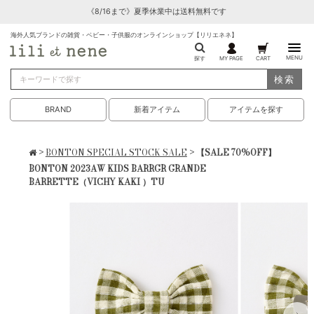
《8/16まで》夏季休業中は送料無料です
海外人気ブランドの雑貨・ベビー・子供服のオンラインショップ【リリエネネ】
MENU
探す
MY PAGE
CART
検索
BRAND
新着アイテム
アイテムを探す
>
BONTON SPECIAL STOCK SALE
> 【SALE 70%OFF】
BONTON 2023AW KIDS BARRGR GRANDE
BARRETTE（VICHY KAKI ）TU