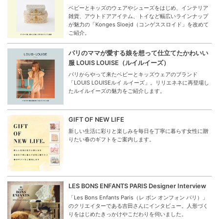
ベビーとキッズのウェアやシューズをはじめ、インテリア
雑貨、アウトドアアイテム、トイなど幅広いラインナップ
が魅力の「Konges Sloejd（コンゲススロイド」を改めて
ご紹介。
パリのママが愛する娘を想って仕立てたかわいい
服 LOUIS LOUISE（ルイルイーズ）
パリからやって来たベビーとキッズウェアのブランド
「LOUIS LOUISEルイ ルイーズ」。リリエネネに再登場し
たルイルイーズの魅力をご紹介します。
GIFT OF NEW LIFE
新しい生活に彩りと楽しみを毎日を丁寧に暮らす女性に贈
りたい春のギフトをご案内します。
LES BONS ENFANTS PARIS Designer Interview
「Les Bons Enfants Paris（レ ボン オンフォン パリ）」
のクリエイターである吉田さんにインタビュー。人形づく
りをはじめたきっかけやこだわりを伺いました。