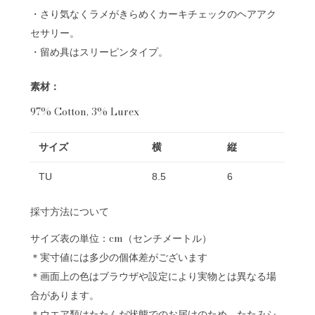
・さり気なくラメがきらめくカーキチェックのヘアアク
セサリー。
・留め具はスリーピンタイプ。
素材：
97% Cotton, 3% Lurex
サイズ
横
縦
TU
8.5
6
採寸方法について
サイズ表の単位：cm（センチメートル）
＊実寸値には多少の個体差がございます
＊画面上の色はブラウザや設定により実物とは異なる場
合があります。
＊ウエア類はたたんだ状態でのお届けのため、たたみシ