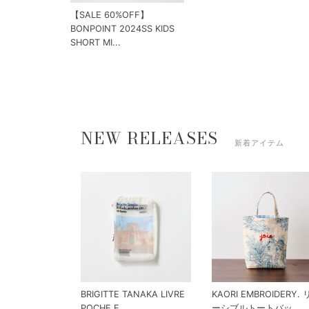
【SALE 60%OFF】
BONPOINT 2024SS KIDS
SHORT MI...
NEW RELEASES
新着アイテム
BRIGITTE TANAKA LIVRE
KAORI EMBROIDERY.
POCHE E...
ーシブルトートバッ...