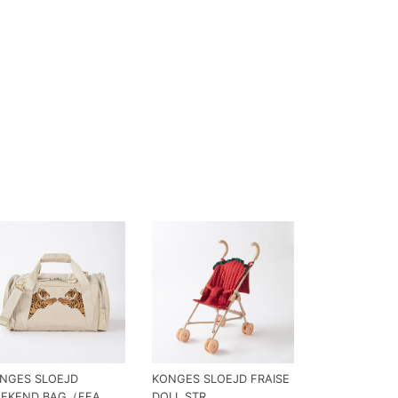
NGES SLOEJD
KONGES SLOEJD FRAISE
EKEND BAG（FEA...
DOLL STR...