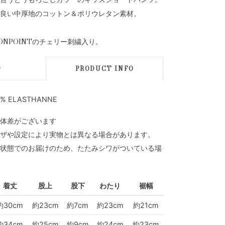
良い中厚地のコットン＆ポリウレタン素材。
NPOINTのチェリー刺繍入り。
D
PRODUCT INFO
% ELASTHANNE
体差がございます
ザや設定により実物とは異なる場合があります。
状態でのお届けのため、たたみシワがついている場
着丈
股上
股下
わたり
裾幅
約30cm
約23cm
約7cm
約23cm
約21cm
約34cm
約25cm
約9cm
約24cm
約23cm