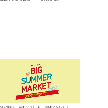
AX70%OFF and more】BIG SUMMER MARKET