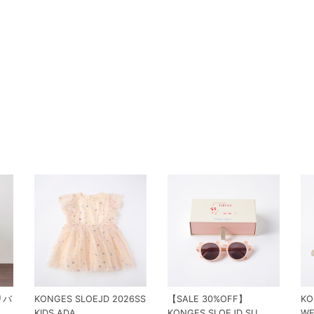
 リバ
KONGES SLOEJD 2026SS
【SALE 30%OFF】
KO
KIDS ADA...
KONGES SLOEJD SU...
WE