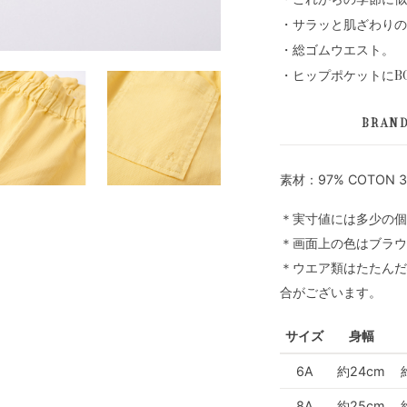
・サラッと肌ざわりの
・総ゴムウエスト。
・ヒップポケットにBO
BRAN
素材：97% COTON 3
＊実寸値には多少の個
＊画面上の色はブラウ
＊ウエア類はたたんだ
合がございます。
サイズ
身幅
6A
約24cm
8A
約25cm