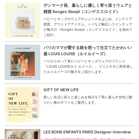
デンマーク発、暮らしに優しく寄り添うウェアと
雑貨 Konges Sloejd（コンゲススロイド）
ベビーとキッズのウェアやシューズをはじめ、インテリア
雑貨、アウトドアアイテム、トイなど幅広いラインナップ
が魅力の「Konges Sloejd（コンゲススロイド」を改めて
ご紹介。
パリのママが愛する娘を想って仕立てたかわいい
服 LOUIS LOUISE（ルイルイーズ）
パリからやって来たベビーとキッズウェアのブランド
「LOUIS LOUISEルイ ルイーズ」。リリエネネに再登場し
たルイルイーズの魅力をご紹介します。
GIFT OF NEW LIFE
新しい生活に彩りと楽しみを毎日を丁寧に暮らす女性に贈
りたい春のギフトをご案内します。
LES BONS ENFANTS PARIS Designer Interview