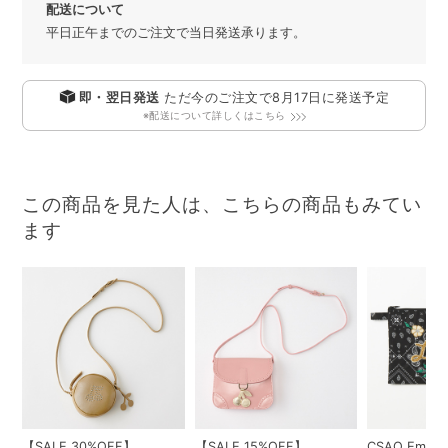
配送について
平日正午までのご注文で当日発送承ります。
即・翌日発送
ただ今のご注文で
8月17日
に発送予定
※配送について詳しくはこちら
この商品を見た人は、こちらの商品もみてい
ます
【SALE 30%OFF】
【SALE 15%OFF】
CSAO Embroi