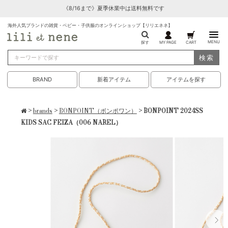
《8/16まで》夏季休業中は送料無料です
海外人気ブランドの雑貨・ベビー・子供服のオンラインショップ【リリエネネ】
MENU
探す
MY PAGE
CART
検索
BRAND
新着アイテム
アイテムを探す
>
brands
>
BONPOINT（ボンポワン）
> BONPOINT 2024SS
KIDS SAC FEIZA（006 NAREL）