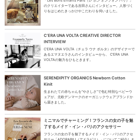
「Les Bons Enfants Paris（レ ボン オンフォン パリ）」
のクリエイターである吉田さんにインタビュー。人形づく
りをはじめたきっかけやこだわりを伺いました。
C’ERA UNA VOLTA CREATIVE DIRECTOR
INTERVIEW
C’ERA UNA VOLTA（チェラ ウナ ボルタ）のデザイナーで
あるエマヌエラさんのインタビューから、 C’ERA UNA
VOLTAの魅力をひもときます。
SERENDIPITY ORGANICS Newborn Cotton
Kinit
生まれたての赤ちゃんを“やさしさ”で包む特別なベビーウ
ェアが、北欧デンマークのオーガニックウェアブランドか
ら届きました。
ミニマルでチャーミング！フランスの女の子を魅
了するメイド・イン・パリのアクセサリー
フランスの女の子を魅了するメイド・イン・パリのアクセ
サリー「ADORABILI（アドラビリ）」についてご紹介しま