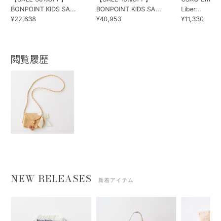
BONPOINT KIDS SA...
BONPOINT KIDS SA...
Liber...
¥22,638
¥40,953
¥11,330
閲覧履歴
NEW RELEASES
新着アイテム