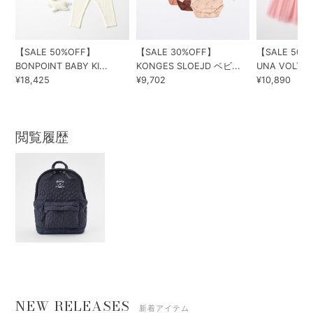
【SALE 50%OFF】
【SALE 30%OFF】
【SALE 50%
BONPOINT BABY KI...
KONGES SLOEJD ベビ...
UNA VOLTA 2
¥18,425
¥9,702
¥10,890
閲覧履歴
NEW RELEASES
新着アイテム