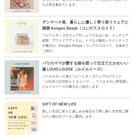
ら人気を集めています。
デンマーク発、暮らしに優しく寄り添うウェアと
雑貨 Konges Sloejd（コンゲススロイド）
ベビーとキッズのウェアやシューズをはじめ、インテリア
雑貨、アウトドアアイテム、トイなど幅広いラインナップ
が魅力の「Konges Sloejd（コンゲススロイド」を改めて
ご紹介。
パリのママが愛する娘を想って仕立てたかわいい
服 LOUIS LOUISE（ルイルイーズ）
パリからやって来たベビーとキッズウェアのブランド
「LOUIS LOUISEルイ ルイーズ」。リリエネネに再登場し
たルイルイーズの魅力をご紹介します。
GIFT OF NEW LIFE
新しい生活に彩りと楽しみを毎日を丁寧に暮らす女性に贈
りたい春のギフトをご案内します。