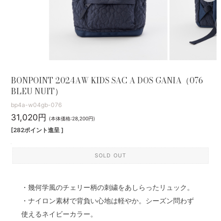
BONPOINT 2024AW KIDS SAC A DOS GANIA（076
BLEU NUIT）
bp4a-w04gb-076
31,020円
(本体価格:28,200円)
[282ポイント進呈 ]
SOLD OUT
・幾何学風のチェリー柄の刺繍をあしらったリュック。
・ナイロン素材で背負い心地は軽やか。シーズン問わず
使えるネイビーカラー。