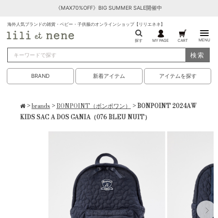
《MAX70%OFF》BIG SUMMER SALE開催中
海外人気ブランドの雑貨・ベビー・子供服のオンラインショップ【リリエネネ】
MENU
探す
MY PAGE
CART
検索
BRAND
新着アイテム
アイテムを探す
>
brands
>
BONPOINT（ボンポワン）
> BONPOINT 2024AW
KIDS SAC A DOS GANIA（076 BLEU NUIT）