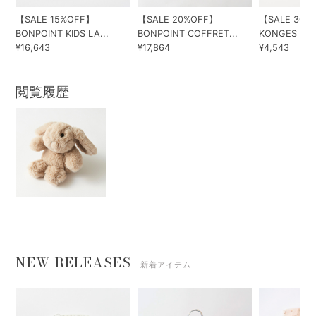
【SALE 15%OFF】
【SALE 20%OFF】
【SALE 30%
BONPOINT KIDS LA...
BONPOINT COFFRET...
KONGES SLOE
¥16,643
¥17,864
¥4,543
閲覧履歴
NEW RELEASES
新着アイテム