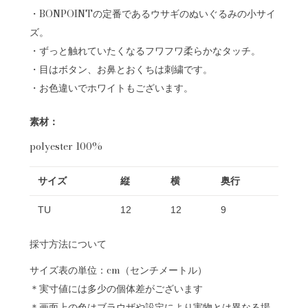
・BONPOINTの定番であるウサギのぬいぐるみの小サイ
ズ。
・ずっと触れていたくなるフワフワ柔らかなタッチ。
・目はボタン、お鼻とおくちは刺繍です。
・お色違いでホワイトもございます。
素材：
polyester 100%
サイズ
縦
横
奥行
TU
12
12
9
採寸方法について
サイズ表の単位：cm（センチメートル）
＊実寸値には多少の個体差がございます
＊画面上の色はブラウザや設定により実物とは異なる場