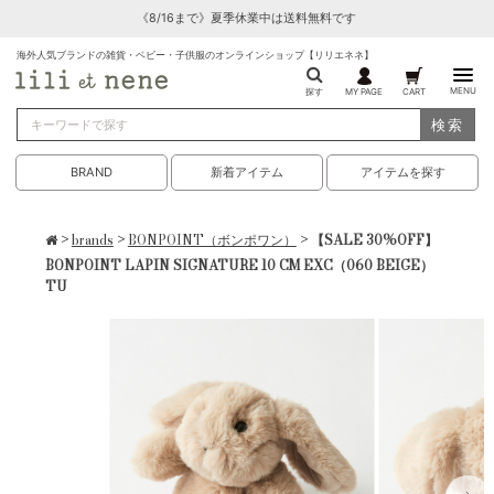
《8/16まで》夏季休業中は送料無料です
海外人気ブランドの雑貨・ベビー・子供服のオンラインショップ【リリエネネ】
MENU
探す
MY PAGE
CART
検索
BRAND
新着アイテム
アイテムを探す
>
brands
>
BONPOINT（ボンポワン）
> 【SALE 30%OFF】
BONPOINT LAPIN SIGNATURE 10 CM EXC（060 BEIGE）
TU