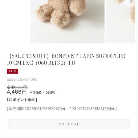
【SALE 30%OFF】BONPOINT LAPIN SIGNATURE
10 CM EXC（060 BEIGE）TU
bp3a-ztow0-060
定価6,380円
4,466円
(本体価格:4,060円)
[41ポイント進呈 ]
[ 販売期間
2026年6月26日20時0分
～
2030年12月31日23時59分
]
SOLD OUT