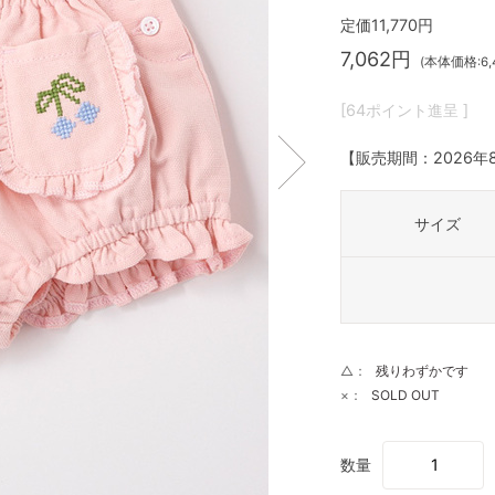
定価11,770円
7,062円
(本体価格:6,
[64ポイント進呈 ]
【販売期間：
2026年
サイズ
△：
残りわずかです
×：
SOLD OUT
数量