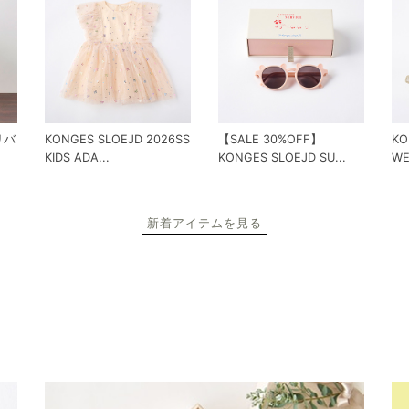
 リバ
KONGES SLOEJD 2026SS
【SALE 30%OFF】
KO
KIDS ADA...
KONGES SLOEJD SU...
WE
新着アイテムを見る