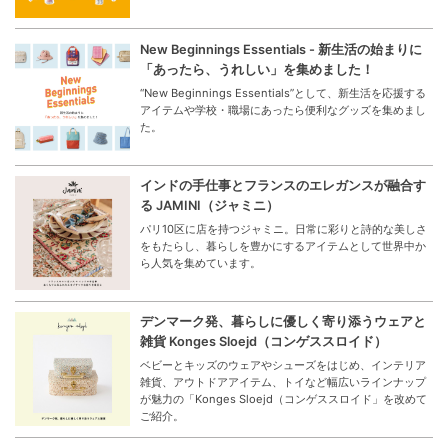
New Beginnings Essentials - 新生活の始まりに
「あったら、うれしい」を集めました！
“New Beginnings Essentials”として、新生活を応援する
アイテムや学校・職場にあったら便利なグッズを集めまし
た。
インドの手仕事とフランスのエレガンスが融合す
る JAMINI（ジャミニ）
パリ10区に店を持つジャミニ。日常に彩りと詩的な美しさ
をもたらし、暮らしを豊かにするアイテムとして世界中か
ら人気を集めています。
デンマーク発、暮らしに優しく寄り添うウェアと
雑貨 Konges Sloejd（コンゲススロイド）
ベビーとキッズのウェアやシューズをはじめ、インテリア
雑貨、アウトドアアイテム、トイなど幅広いラインナップ
が魅力の「Konges Sloejd（コンゲススロイド」を改めて
ご紹介。