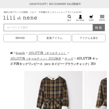
《MAX70%OFF》BIG SUMMER SALE開催中
海外人気ブランドの雑貨・ベビー・子供服のオンラインショップ【リリエネネ】
MENU
探す
MY PAGE
CART
検索
BRAND
新着アイテム
アイテムを探す
>
brands
>
AULUTIN（オゥルティン）
>
AULUTIN（オゥルティン）2022秋冬
>
キッズ
> AULUTIN キッ
ズ PINタックワンピース（nvy ネイビー×ブラウンチェック）150