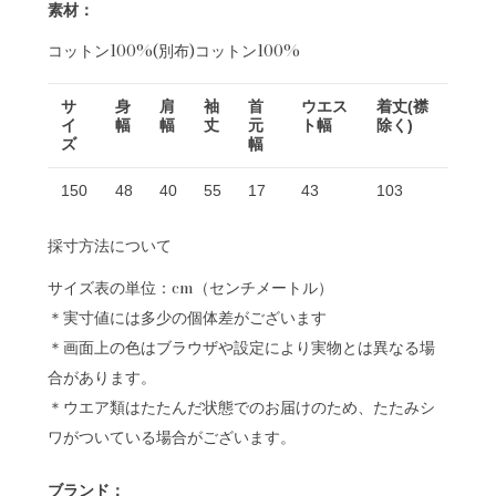
素材：
コットン100%(別布)コットン100%
サ
身
肩
袖
首
ウエス
着丈(襟
イ
幅
幅
丈
元
ト幅
除く)
ズ
幅
150
48
40
55
17
43
103
採寸方法について
サイズ表の単位：cm（センチメートル）
＊実寸値には多少の個体差がございます
＊画面上の色はブラウザや設定により実物とは異なる場
合があります。
＊ウエア類はたたんだ状態でのお届けのため、たたみシ
ワがついている場合がございます。
ブランド：