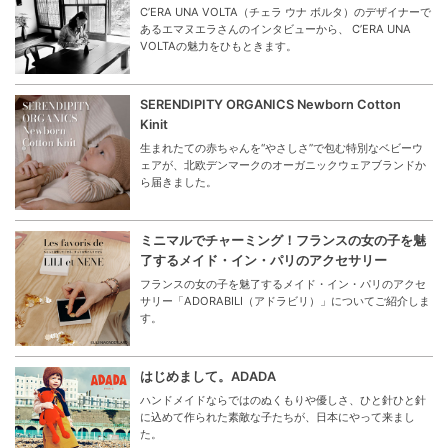
C’ERA UNA VOLTA（チェラ ウナ ボルタ）のデザイナーで
あるエマヌエラさんのインタビューから、 C’ERA UNA
VOLTAの魅力をひもときます。
SERENDIPITY ORGANICS Newborn Cotton
Kinit
生まれたての赤ちゃんを“やさしさ”で包む特別なベビーウ
ェアが、北欧デンマークのオーガニックウェアブランドか
ら届きました。
ミニマルでチャーミング！フランスの女の子を魅
了するメイド・イン・パリのアクセサリー
フランスの女の子を魅了するメイド・イン・パリのアクセ
サリー「ADORABILI（アドラビリ）」についてご紹介しま
す。
はじめまして。ADADA
ハンドメイドならではのぬくもりや優しさ、ひと針ひと針
に込めて作られた素敵な子たちが、日本にやって来まし
た。