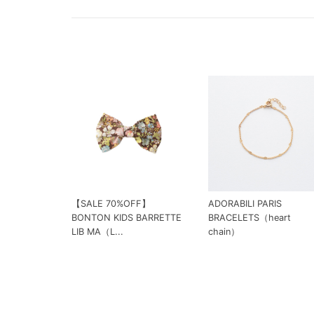
【SALE 70%OFF】
ADORABILI PARIS
BONTON KIDS BARRETTE
BRACELETS（heart
LIB MA（L...
chain）