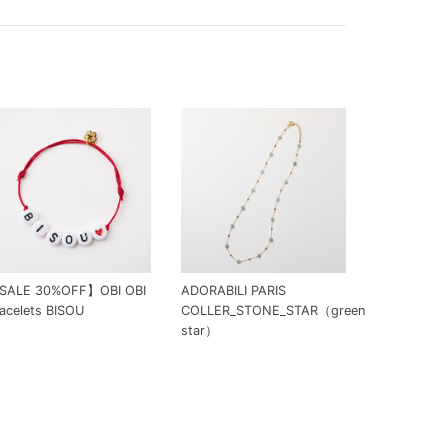
SALE 30%OFF】OBI OBI
ADORABILI PARIS
acelets BISOU
COLLER_STONE_STAR（green
star）