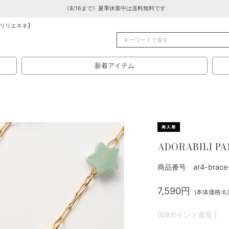
《8/16まで》夏季休業中は送料無料です
リリエネネ】
新着アイテム
）
ADORABILI PARI
商品番号 ar4-brace-
7,590円
(本体価格:6,
[69ポイント進呈 ]