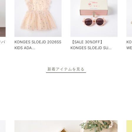
 リバ
KONGES SLOEJD 2026SS
【SALE 30%OFF】
KO
KIDS ADA...
KONGES SLOEJD SU...
WE
新着アイテムを見る