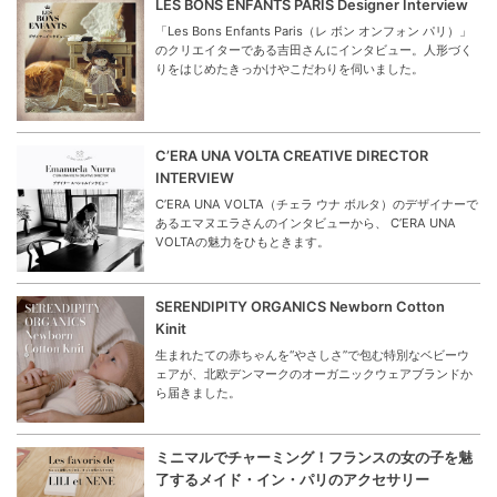
LES BONS ENFANTS PARIS Designer Interview
「Les Bons Enfants Paris（レ ボン オンフォン パリ）」
のクリエイターである吉田さんにインタビュー。人形づく
りをはじめたきっかけやこだわりを伺いました。
C’ERA UNA VOLTA CREATIVE DIRECTOR
INTERVIEW
C’ERA UNA VOLTA（チェラ ウナ ボルタ）のデザイナーで
あるエマヌエラさんのインタビューから、 C’ERA UNA
VOLTAの魅力をひもときます。
SERENDIPITY ORGANICS Newborn Cotton
Kinit
生まれたての赤ちゃんを“やさしさ”で包む特別なベビーウ
ェアが、北欧デンマークのオーガニックウェアブランドか
ら届きました。
ミニマルでチャーミング！フランスの女の子を魅
了するメイド・イン・パリのアクセサリー