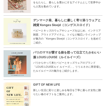
をもたらし、暮らしを豊かにするアイテムとして世界中か
ら人気を集めています。
デンマーク発、暮らしに優しく寄り添うウェアと
雑貨 Konges Sloejd（コンゲススロイド）
ベビーとキッズのウェアやシューズをはじめ、インテリア
雑貨、アウトドアアイテム、トイなど幅広いラインナップ
が魅力の「Konges Sloejd（コンゲススロイド」を改めて
ご紹介。
パリのママが愛する娘を想って仕立てたかわいい
服 LOUIS LOUISE（ルイルイーズ）
パリからやって来たベビーとキッズウェアのブランド
「LOUIS LOUISEルイ ルイーズ」。リリエネネに再登場し
たルイルイーズの魅力をご紹介します。
GIFT OF NEW LIFE
新しい生活に彩りと楽しみを毎日を丁寧に暮らす女性に贈
りたい春のギフトをご案内します。