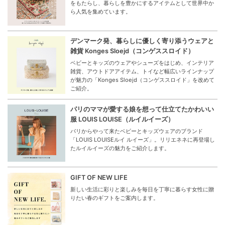
をもたらし、暮らしを豊かにするアイテムとして世界中か
ら人気を集めています。
デンマーク発、暮らしに優しく寄り添うウェアと
雑貨 Konges Sloejd（コンゲススロイド）
ベビーとキッズのウェアやシューズをはじめ、インテリア
雑貨、アウトドアアイテム、トイなど幅広いラインナップ
が魅力の「Konges Sloejd（コンゲススロイド」を改めて
ご紹介。
パリのママが愛する娘を想って仕立てたかわいい
服 LOUIS LOUISE（ルイルイーズ）
パリからやって来たベビーとキッズウェアのブランド
「LOUIS LOUISEルイ ルイーズ」。リリエネネに再登場し
たルイルイーズの魅力をご紹介します。
GIFT OF NEW LIFE
新しい生活に彩りと楽しみを毎日を丁寧に暮らす女性に贈
りたい春のギフトをご案内します。