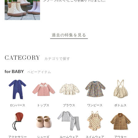
ンブーツのいいところを掘り下げました。
過去の特集を見る
CATEGORY
カテゴリで探す
for BABY
ベビーアイテム
ロンパース
トップス
ブラウス
ワンピース
ボトムス
アクセサリー
シューズ
ルームウェア
スイムウェア
アウター