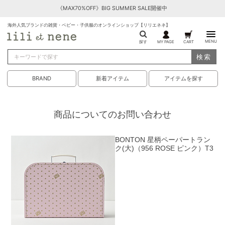
《MAX70%OFF》BIG SUMMER SALE開催中
海外人気ブランドの雑貨・ベビー・子供服のオンラインショップ【リリエネネ】
MENU
探す
MY PAGE
CART
検索
BRAND
新着アイテム
アイテムを探す
商品についてのお問い合わせ
BONTON 星柄ペーパートラン
ク(大)（956 ROSE ピンク）T3