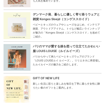
ら人気を集めています。
デンマーク発、暮らしに優しく寄り添うウェアと
雑貨 Konges Sloejd（コンゲススロイド）
ベビーとキッズのウェアやシューズをはじめ、インテリア
雑貨、アウトドアアイテム、トイなど幅広いラインナップ
が魅力の「Konges Sloejd（コンゲススロイド」を改めて
ご紹介。
パリのママが愛する娘を想って仕立てたかわいい
服 LOUIS LOUISE（ルイルイーズ）
パリからやって来たベビーとキッズウェアのブランド
「LOUIS LOUISEルイ ルイーズ」。リリエネネに再登場し
たルイルイーズの魅力をご紹介します。
GIFT OF NEW LIFE
新しい生活に彩りと楽しみを毎日を丁寧に暮らす女性に贈
りたい春のギフトをご案内します。