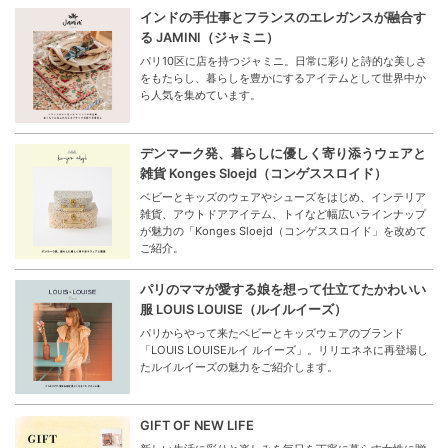
インドの手仕事とフランスのエレガンスが融合す
る JAMINI（ジャミニ）
パリ10区に店を持つジャミニ。日常に彩りと詩的な美しさ
をもたらし、暮らしを豊かにするアイテムとして世界中か
ら人気を集めています。
デンマーク発、暮らしに優しく寄り添うウェアと
雑貨 Konges Sloejd（コンゲススロイド）
ベビーとキッズのウェアやシューズをはじめ、インテリア
雑貨、アウトドアアイテム、トイなど幅広いラインナップ
が魅力の「Konges Sloejd（コンゲススロイド」を改めて
ご紹介。
パリのママが愛する娘を想って仕立てたかわいい
服 LOUIS LOUISE（ルイルイーズ）
パリからやって来たベビーとキッズウェアのブランド
「LOUIS LOUISEルイ ルイーズ」。リリエネネに再登場し
たルイルイーズの魅力をご紹介します。
GIFT OF NEW LIFE