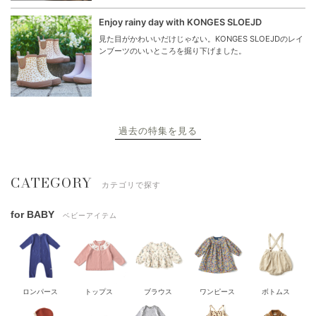
Enjoy rainy day with KONGES SLOEJD
見た目がかわいいだけじゃない。KONGES SLOEJDのレイ
ンブーツのいいところを掘り下げました。
過去の特集を見る
CATEGORY
カテゴリで探す
for BABY
ベビーアイテム
ロンパース
トップス
ブラウス
ワンピース
ボトムス