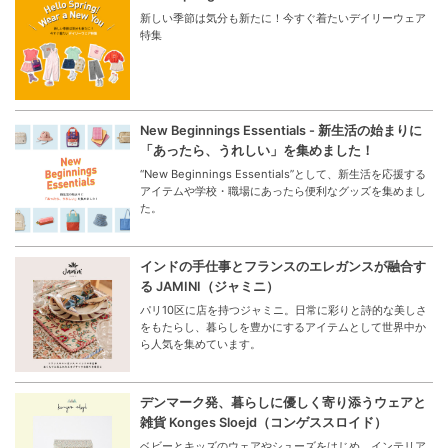
新しい季節は気分も新たに！今すぐ着たいデイリーウェア
特集
New Beginnings Essentials - 新生活の始まりに
「あったら、うれしい」を集めました！
“New Beginnings Essentials”として、新生活を応援する
アイテムや学校・職場にあったら便利なグッズを集めまし
た。
インドの手仕事とフランスのエレガンスが融合す
る JAMINI（ジャミニ）
パリ10区に店を持つジャミニ。日常に彩りと詩的な美しさ
をもたらし、暮らしを豊かにするアイテムとして世界中か
ら人気を集めています。
デンマーク発、暮らしに優しく寄り添うウェアと
雑貨 Konges Sloejd（コンゲススロイド）
ベビーとキッズのウェアやシューズをはじめ、インテリア