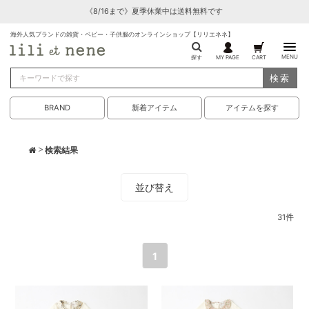
《8/16まで》夏季休業中は送料無料です
海外人気ブランドの雑貨・ベビー・子供服のオンラインショップ【リリエネネ】
MENU
探す
MY PAGE
CART
検索
BRAND
新着アイテム
アイテムを探す
> 検索結果
並び替え
31
件
1