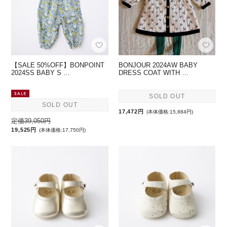
【SALE 50%OFF】BONPOINT
BONJOUR 2024AW BABY
2024SS BABY S …
DRESS COAT WITH …
SOLD OUT
SOLD OUT
17,472円
(本体価格:15,884円)
定価39,050円
19,525円
(本体価格:17,750円)