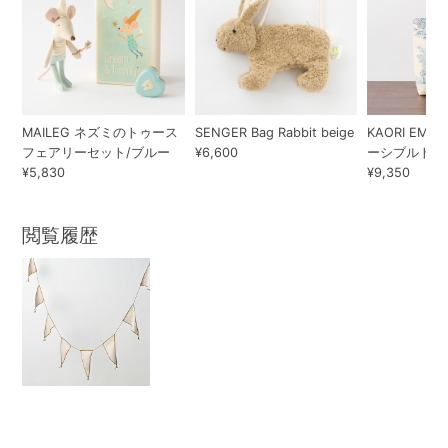
MAILEG ネズミのトゥース
SENGER Bag Rabbit beige
KAORI EMBR
フェアリーセット/ブルー
¥6,600
ーシブルトート
¥5,830
¥9,350
閲覧履歴