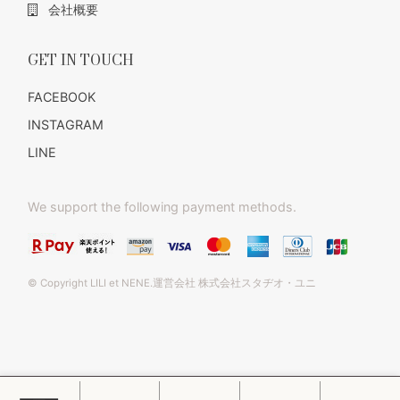
会社概要
GET IN TOUCH
FACEBOOK
INSTAGRAM
LINE
We support the following payment methods.
© Copyright LILI et NENE.運営会社 株式会社スタヂオ・ユニ