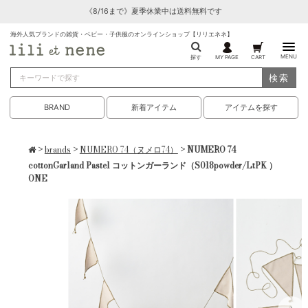
《8/16まで》夏季休業中は送料無料です
海外人気ブランドの雑貨・ベビー・子供服のオンラインショップ【リリエネネ】
MENU
探す
MY PAGE
CART
検索
BRAND
新着アイテム
アイテムを探す
>
brands
>
NUMERO 74（ヌメロ74）
> NUMERO 74
cottonGarland Pastel コットンガーランド（S018powder/LtPK ）
ONE