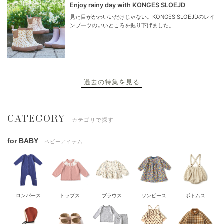
Enjoy rainy day with KONGES SLOEJD
見た目がかわいいだけじゃない。KONGES SLOEJDのレイ
ンブーツのいいところを掘り下げました。
過去の特集を見る
CATEGORY
カテゴリで探す
for BABY
ベビーアイテム
ロンパース
トップス
ブラウス
ワンピース
ボトムス