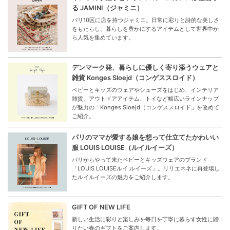
る JAMINI（ジャミニ）
パリ10区に店を持つジャミニ。日常に彩りと詩的な美しさ
をもたらし、暮らしを豊かにするアイテムとして世界中か
ら人気を集めています。
デンマーク発、暮らしに優しく寄り添うウェアと
雑貨 Konges Sloejd（コンゲススロイド）
ベビーとキッズのウェアやシューズをはじめ、インテリア
雑貨、アウトドアアイテム、トイなど幅広いラインナップ
が魅力の「Konges Sloejd（コンゲススロイド」を改めて
ご紹介。
パリのママが愛する娘を想って仕立てたかわいい
服 LOUIS LOUISE（ルイルイーズ）
パリからやって来たベビーとキッズウェアのブランド
「LOUIS LOUISEルイ ルイーズ」。リリエネネに再登場し
たルイルイーズの魅力をご紹介します。
GIFT OF NEW LIFE
新しい生活に彩りと楽しみを毎日を丁寧に暮らす女性に贈
りたい春のギフトをご案内します。