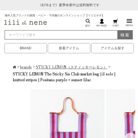
《8/16まで》夏季休業中は送料無料です
海外人気ブランドの雑貨・ベビー・子供服のオンラインショップ【リリエネネ】
MENU
探す
MY PAGE
CART
検索
BRAND
新着アイテム
アイテムを探す
>
brands
>
STICKY LEMON（スティッキーレモン）
>
STICKY LEMON The Sticky Sis Club market bag | il sole |
knitted stripes | Positano purple + sunset lilac