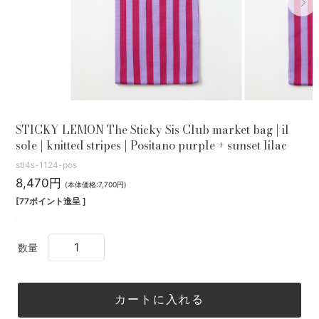
STICKY LEMON The Sticky Sis Club market bag | il
sole | knitted stripes | Positano purple + sunset lilac
stl4s-1124-pos
8,470円
(本体価格:7,700円)
[77ポイント進呈 ]
数量