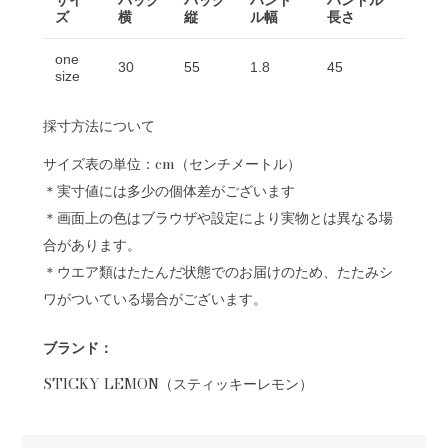
サイ
バッグ
バッグ
ハンド
ハンドル
ズ
横
縦
ル幅
長さ
one
30
55
1.8
45
size
採寸方法について
サイズ表の単位：cm（センチメートル）
＊実寸値には多少の個体差がございます
＊画面上の色はブラウザや設定により実物とは異なる場
合があります。
＊ウエア類はたたんだ状態でのお届けのため、たたみシ
ワがついている場合がございます。
ブランド：
STICKY LEMON（スティッキーレモン）