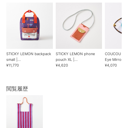
STICKY LEMON backpack
STICKY LEMON phone
COUCOU SUZ
small |...
pouch XL |...
Eye Mirror
¥11,770
¥4,620
¥4,070
閲覧履歴