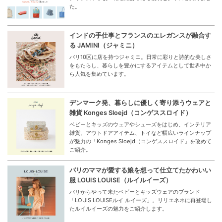
た。
インドの手仕事とフランスのエレガンスが融合す
る JAMINI（ジャミニ）
パリ10区に店を持つジャミニ。日常に彩りと詩的な美しさ
をもたらし、暮らしを豊かにするアイテムとして世界中か
ら人気を集めています。
デンマーク発、暮らしに優しく寄り添うウェアと
雑貨 Konges Sloejd（コンゲススロイド）
ベビーとキッズのウェアやシューズをはじめ、インテリア
雑貨、アウトドアアイテム、トイなど幅広いラインナップ
が魅力の「Konges Sloejd（コンゲススロイド」を改めて
ご紹介。
パリのママが愛する娘を想って仕立てたかわいい
服 LOUIS LOUISE（ルイルイーズ）
パリからやって来たベビーとキッズウェアのブランド
「LOUIS LOUISEルイ ルイーズ」。リリエネネに再登場し
たルイルイーズの魅力をご紹介します。