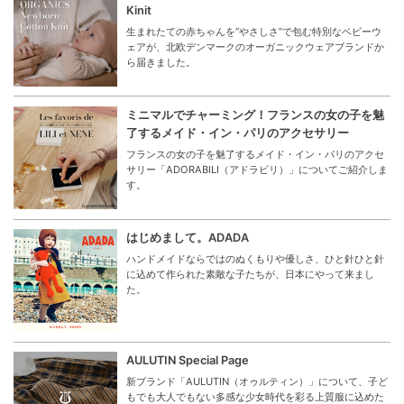
Kinit
生まれたての赤ちゃんを“やさしさ”で包む特別なベビーウ
ェアが、北欧デンマークのオーガニックウェアブランドか
ら届きました。
ミニマルでチャーミング！フランスの女の子を魅
了するメイド・イン・パリのアクセサリー
フランスの女の子を魅了するメイド・イン・パリのアクセ
サリー「ADORABILI（アドラビリ）」についてご紹介しま
す。
はじめまして。ADADA
ハンドメイドならではのぬくもりや優しさ、ひと針ひと針
に込めて作られた素敵な子たちが、日本にやって来まし
た。
AULUTIN Special Page
新ブランド「AULUTIN（オゥルティン）」について、子ど
もでも大人でもない多感な少女時代を彩る上質服に込めた