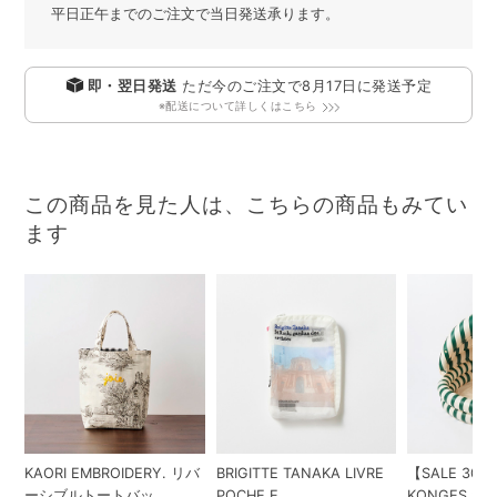
平日正午までのご注文で当日発送承ります。
即・翌日発送
ただ今のご注文で
8月17日
に発送予定
※配送について詳しくはこちら
この商品を見た人は、こちらの商品もみてい
ます
KAORI EMBROIDERY. リバ
BRIGITTE TANAKA LIVRE
【SALE 30%
ーシブルトートバッ...
POCHE E...
KONGES SLOE