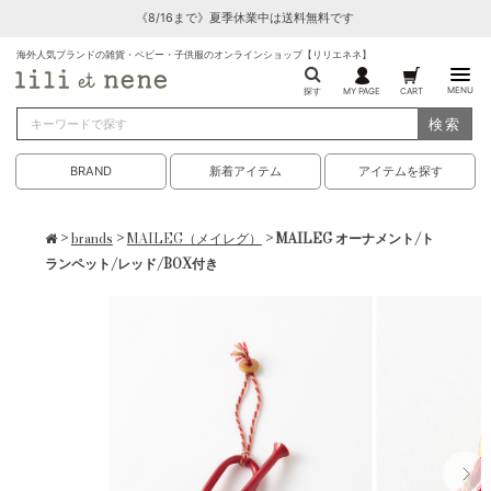
《8/16まで》夏季休業中は送料無料です
海外人気ブランドの雑貨・ベビー・子供服のオンラインショップ【リリエネネ】
MENU
探す
MY PAGE
CART
検索
BRAND
新着アイテム
アイテムを探す
>
brands
>
MAILEG（メイレグ）
> MAILEG オーナメント/ト
ランペット/レッド/BOX付き