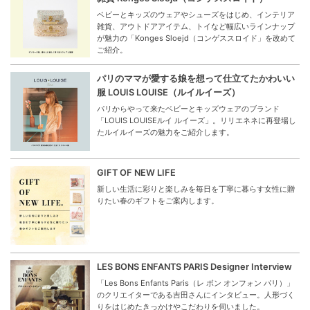
ベビーとキッズのウェアやシューズをはじめ、インテリア
雑貨、アウトドアアイテム、トイなど幅広いラインナップ
が魅力の「Konges Sloejd（コンゲススロイド」を改めて
ご紹介。
パリのママが愛する娘を想って仕立てたかわいい
服 LOUIS LOUISE（ルイルイーズ）
パリからやって来たベビーとキッズウェアのブランド
「LOUIS LOUISEルイ ルイーズ」。リリエネネに再登場し
たルイルイーズの魅力をご紹介します。
GIFT OF NEW LIFE
新しい生活に彩りと楽しみを毎日を丁寧に暮らす女性に贈
りたい春のギフトをご案内します。
LES BONS ENFANTS PARIS Designer Interview
「Les Bons Enfants Paris（レ ボン オンフォン パリ）」
のクリエイターである吉田さんにインタビュー。人形づく
りをはじめたきっかけやこだわりを伺いました。