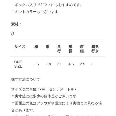
・ボックス入りでギフトにもおすすめです。
・ミントカラーもございます。
素材：
鉄
サイズ
横
縦
奥
箱
箱
箱奥
行
横
縦
行き
ONE
3.7
7.8
2.5
4.5
2.5
8
SIZE
採寸方法について
サイズ表の単位：cm（センチメートル）
＊実寸値には多少の個体差がございます
＊画面上の色はブラウザや設定により実物とは異なる場
合があります。