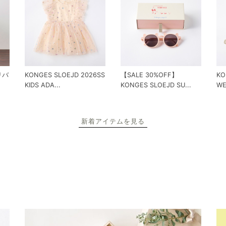
 リバ
KONGES SLOEJD 2026SS
【SALE 30%OFF】
KO
KIDS ADA...
KONGES SLOEJD SU...
WE
新着アイテムを見る