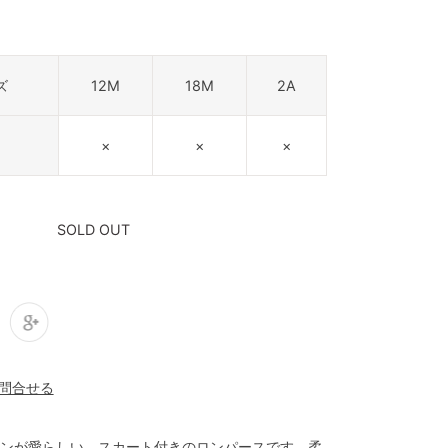
ズ
12M
18M
2A
×
×
×
SOLD OUT
ンが愛らしい、スカート付きのロンパースです。柔