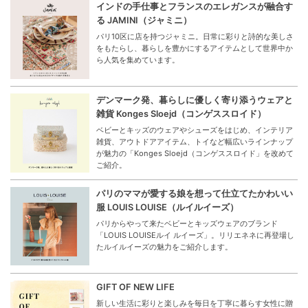
インドの手仕事とフランスのエレガンスが融合す
る JAMINI（ジャミニ）
パリ10区に店を持つジャミニ。日常に彩りと詩的な美しさ
をもたらし、暮らしを豊かにするアイテムとして世界中か
ら人気を集めています。
デンマーク発、暮らしに優しく寄り添うウェアと
雑貨 Konges Sloejd（コンゲススロイド）
ベビーとキッズのウェアやシューズをはじめ、インテリア
雑貨、アウトドアアイテム、トイなど幅広いラインナップ
が魅力の「Konges Sloejd（コンゲススロイド」を改めて
ご紹介。
パリのママが愛する娘を想って仕立てたかわいい
服 LOUIS LOUISE（ルイルイーズ）
パリからやって来たベビーとキッズウェアのブランド
「LOUIS LOUISEルイ ルイーズ」。リリエネネに再登場し
たルイルイーズの魅力をご紹介します。
GIFT OF NEW LIFE
新しい生活に彩りと楽しみを毎日を丁寧に暮らす女性に贈