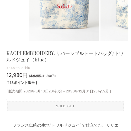
KAORI EMBROIDERY. リバーシブルトートバッグ/トワ
ルドジュイ（blue）
ke4s-toile-blu
12,980円
(本体価格:11,800円)
[118ポイント進呈 ]
[ 販売期間
2026年5月13日20時0分
～
2030年12月31日23時59分
]
SOLD OUT
フランス伝統の生地“トワルドジュイ”で仕立てた、リリエ