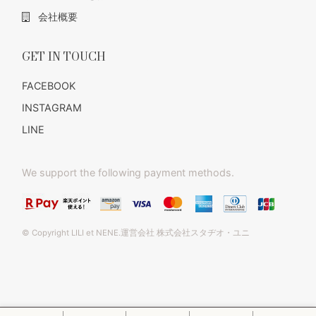
会社概要
GET IN TOUCH
FACEBOOK
INSTAGRAM
LINE
We support the following payment methods.
© Copyright LILI et NENE.運営会社 株式会社スタヂオ・ユニ