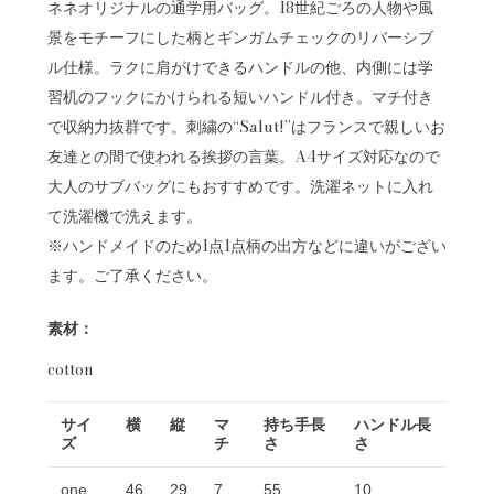
ネネオリジナルの通学用バッグ。18世紀ごろの人物や風
景をモチーフにした柄とギンガムチェックのリバーシブ
ル仕様。ラクに肩がけできるハンドルの他、内側には学
習机のフックにかけられる短いハンドル付き。マチ付き
で収納力抜群です。刺繍の“Salut!”はフランスで親しいお
友達との間で使われる挨拶の言葉。A4サイズ対応なので
大人のサブバッグにもおすすめです。洗濯ネットに入れ
て洗濯機で洗えます。
※ハンドメイドのため1点1点柄の出方などに違いがござい
ます。ご了承ください。
素材：
cotton
サイ
横
縦
マ
持ち手長
ハンドル長
ズ
チ
さ
さ
one
46
29
7
55
10