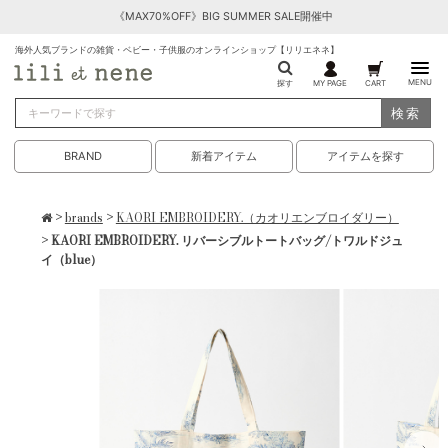
《MAX70%OFF》BIG SUMMER SALE開催中
海外人気ブランドの雑貨・ベビー・子供服のオンラインショップ【リリエネネ】
MENU
探す
MY PAGE
CART
検索
BRAND
新着アイテム
アイテムを探す
>
brands
>
KAORI EMBROIDERY.（カオリエンブロイダリー）
> KAORI EMBROIDERY. リバーシブルトートバッグ/トワルドジュ
イ（blue）