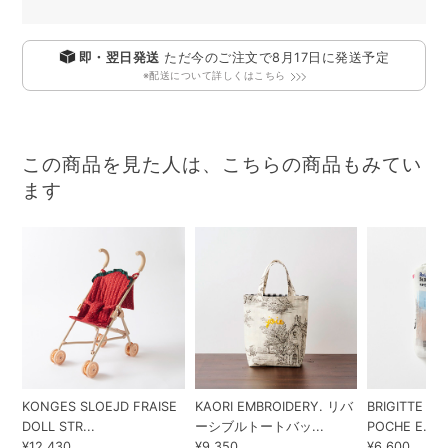
即・翌日発送
ただ今のご注文で
8月17日
に発送予定
※配送について詳しくはこちら
この商品を見た人は、こちらの商品もみてい
ます
KONGES SLOEJD FRAISE
KAORI EMBROIDERY. リバ
BRIGITTE TA
DOLL STR...
ーシブルトートバッ...
POCHE E...
¥12,430
¥9,350
¥6,600