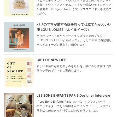
ベビーとキッズのウェアやシューズをはじめ、インテリア
雑貨、アウトドアアイテム、トイなど幅広いラインナップ
が魅力の「Konges Sloejd（コンゲススロイド」を改めて
ご紹介。
パリのママが愛する娘を想って仕立てたかわいい
服 LOUIS LOUISE（ルイルイーズ）
パリからやって来たベビーとキッズウェアのブランド
「LOUIS LOUISEルイ ルイーズ」。リリエネネに再登場し
たルイルイーズの魅力をご紹介します。
GIFT OF NEW LIFE
新しい生活に彩りと楽しみを毎日を丁寧に暮らす女性に贈
りたい春のギフトをご案内します。
LES BONS ENFANTS PARIS Designer Interview
「Les Bons Enfants Paris（レ ボン オンフォン パリ）」
のクリエイターである吉田さんにインタビュー。人形づく
りをはじめたきっかけやこだわりを伺いました。