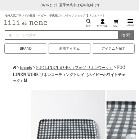
《8/16まで》夏季休業中は送料無料です
海外人気ブランドの雑貨・ベビー・子供服のオンラインショップ【リリエネネ】
MENU
探す
MY PAGE
CART
検索
BRAND
新着アイテム
アイテムを探す
>
brands
>
FOG LINEN WORK（フォグ リネンワーク）
> FOG
LINEN WORK リネンコーティングトレイ（ネイビーホワイトチェ
ック）M