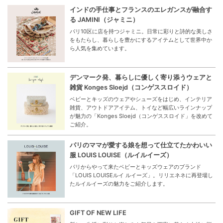
インドの手仕事とフランスのエレガンスが融合す
る JAMINI（ジャミニ）
パリ10区に店を持つジャミニ。日常に彩りと詩的な美しさ
をもたらし、暮らしを豊かにするアイテムとして世界中か
ら人気を集めています。
デンマーク発、暮らしに優しく寄り添うウェアと
雑貨 Konges Sloejd（コンゲススロイド）
ベビーとキッズのウェアやシューズをはじめ、インテリア
雑貨、アウトドアアイテム、トイなど幅広いラインナップ
が魅力の「Konges Sloejd（コンゲススロイド」を改めて
ご紹介。
パリのママが愛する娘を想って仕立てたかわいい
服 LOUIS LOUISE（ルイルイーズ）
パリからやって来たベビーとキッズウェアのブランド
「LOUIS LOUISEルイ ルイーズ」。リリエネネに再登場し
たルイルイーズの魅力をご紹介します。
GIFT OF NEW LIFE