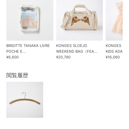
BRIGITTE TANAKA LIVRE
KONGES SLOEJD
KONGES SLO
POCHE E...
WEEKEND BAG（FEA...
KIDS ADA...
¥6,600
¥20,790
¥16,060
閲覧履歴