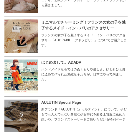
ェアが、北欧デンマークのオーガニックウェアブランドか
ら届きました。
ミニマルでチャーミング！フランスの女の子を魅
了するメイド・イン・パリのアクセサリー
フランスの女の子を魅了するメイド・イン・パリのアクセ
サリー「ADORABILI（アドラビリ）」についてご紹介しま
す。
はじめまして。ADADA
ハンドメイドならではのぬくもりや優しさ、ひと針ひと針
に込めて作られた素敵な子たちが、日本にやって来まし
た。
AULUTIN Special Page
新ブランド「AULUTIN（オゥルティン）」について、子ど
もでも大人でもない多感な少女時代を彩る上質服に込めた
想いや、ブランドストーリーをご覧いただける特別ページ