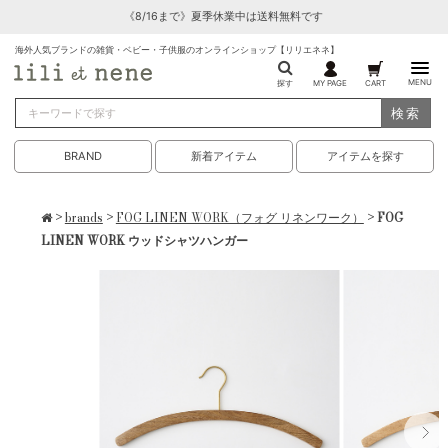
《8/16まで》夏季休業中は送料無料です
海外人気ブランドの雑貨・ベビー・子供服のオンラインショップ【リリエネネ】
MENU
探す
MY PAGE
CART
検索
BRAND
新着アイテム
アイテムを探す
>
brands
>
FOG LINEN WORK（フォグ リネンワーク）
> FOG
LINEN WORK ウッドシャツハンガー