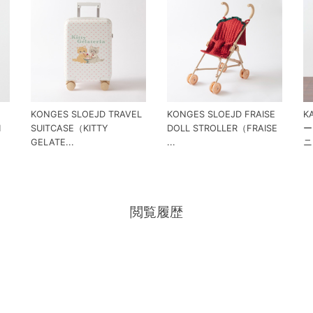
KONGES SLOEJD TRAVEL
KONGES SLOEJD FRAISE
K
H
SUITCASE（KITTY
DOLL STROLLER（FRAISE
ー
GELATE...
...
ニ
閲覧履歴