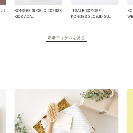
 リバ
KONGES SLOEJD 2026SS
【SALE 30%OFF】
KO
KIDS ADA...
KONGES SLOEJD SU...
WE
新着アイテムを見る