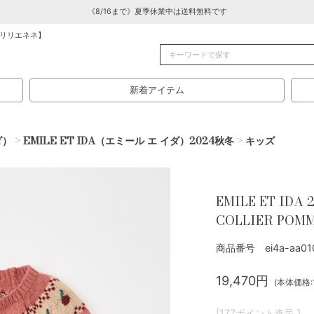
《8/16まで》夏季休業中は送料無料です
リリエネネ】
新着アイテム
ダ）
>
EMILE ET IDA（エミール エ イダ）2024秋冬
>
キッズ
EMILE ET IDA
COLLIER POM
商品番号 ei4a-aa010
19,470円
(本体価格:1
[177ポイント進呈 ]