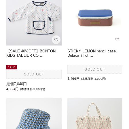
【SALE 40%OFF】BONTON
STICKY LEMON pencil case
KIDS TABLIER CO …
Deluxe（Hot …
SOLD OUT
SOLD OUT
4,400円
(本体価格:4,000円)
定価7,040円
4,224円
(本体価格:3,840円)