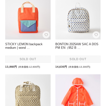
STICKY LEMON backpack
BONTON 2025AW SAC A DOS
medium | wond …
PM EN（952 B …
SOLD OUT
SOLD OUT
13,860円
14,630円
(本体価格:12,600円)
(本体価格:13,300円)