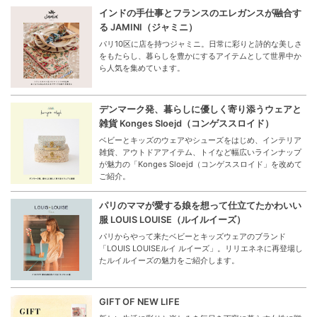
インドの手仕事とフランスのエレガンスが融合す
る JAMINI（ジャミニ）
パリ10区に店を持つジャミニ。日常に彩りと詩的な美しさ
をもたらし、暮らしを豊かにするアイテムとして世界中か
ら人気を集めています。
デンマーク発、暮らしに優しく寄り添うウェアと
雑貨 Konges Sloejd（コンゲススロイド）
ベビーとキッズのウェアやシューズをはじめ、インテリア
雑貨、アウトドアアイテム、トイなど幅広いラインナップ
が魅力の「Konges Sloejd（コンゲススロイド」を改めて
ご紹介。
パリのママが愛する娘を想って仕立てたかわいい
服 LOUIS LOUISE（ルイルイーズ）
パリからやって来たベビーとキッズウェアのブランド
「LOUIS LOUISEルイ ルイーズ」。リリエネネに再登場し
たルイルイーズの魅力をご紹介します。
GIFT OF NEW LIFE