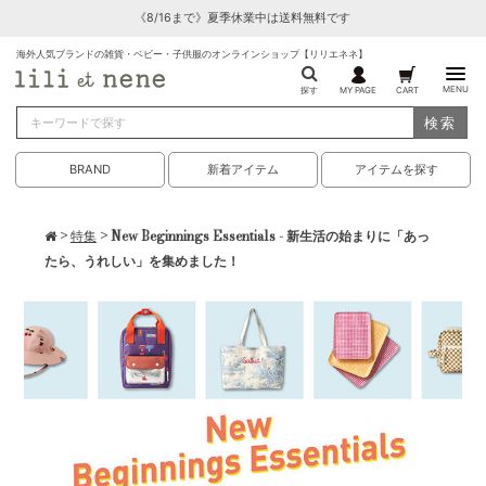
《8/16まで》夏季休業中は送料無料です
海外人気ブランドの雑貨・ベビー・子供服のオンラインショップ【リリエネネ】
MENU
探す
MY PAGE
CART
検索
BRAND
新着アイテム
アイテムを探す
>
特集
> New Beginnings Essentials - 新生活の始まりに「あっ
たら、うれしい」を集めました！