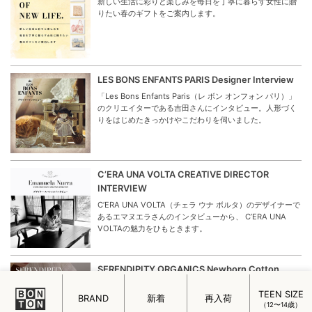
新しい生活に彩りと楽しみを毎日を丁寧に暮らす女性に贈
りたい春のギフトをご案内します。
LES BONS ENFANTS PARIS Designer Interview
「Les Bons Enfants Paris（レ ボン オンフォン パリ）」
のクリエイターである吉田さんにインタビュー。人形づく
りをはじめたきっかけやこだわりを伺いました。
C’ERA UNA VOLTA CREATIVE DIRECTOR
INTERVIEW
C’ERA UNA VOLTA（チェラ ウナ ボルタ）のデザイナーで
あるエマヌエラさんのインタビューから、 C’ERA UNA
VOLTAの魅力をひもときます。
SERENDIPITY ORGANICS Newborn Cotton
Kinit
TEEN SIZE
BRAND
新着
再入荷
生まれたての赤ちゃんを“やさしさ”で包む特別なベビーウ
（12〜14歳）
ェアが、北欧デンマークのオーガニックウェアブランドか