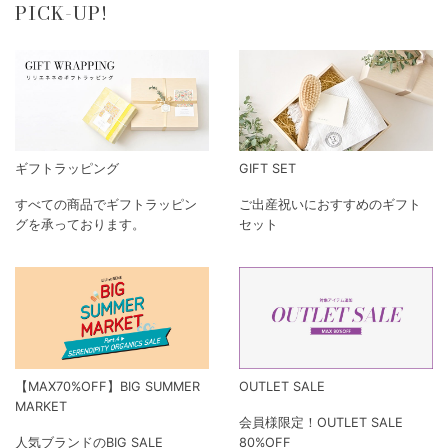
BRIGITTE TANAKA LIVRE
KAORI EMBROIDERY. リバ
KONGES SLO
POCHE E...
ーシブルトートバッ...
KIDS ADA...
¥6,600
¥9,350
¥16,060
新着アイテムを見る
PICK-UP!