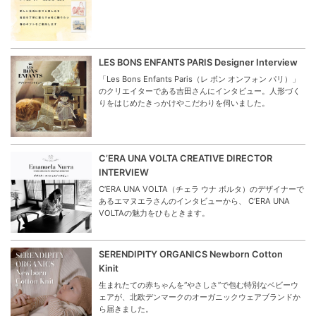
ら人気を集めています。
デンマーク発、暮らしに優しく寄り添うウェアと
雑貨 Konges Sloejd（コンゲススロイド）
ベビーとキッズのウェアやシューズをはじめ、インテリア
雑貨、アウトドアアイテム、トイなど幅広いラインナップ
が魅力の「Konges Sloejd（コンゲススロイド」を改めて
ご紹介。
パリのママが愛する娘を想って仕立てたかわいい
服 LOUIS LOUISE（ルイルイーズ）
パリからやって来たベビーとキッズウェアのブランド
「LOUIS LOUISEルイ ルイーズ」。リリエネネに再登場し
たルイルイーズの魅力をご紹介します。
GIFT OF NEW LIFE
新しい生活に彩りと楽しみを毎日を丁寧に暮らす女性に贈
りたい春のギフトをご案内します。