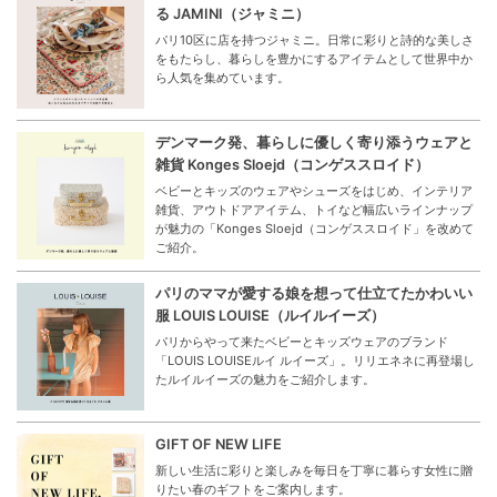
FEATURE
特集
Hello Spring！Wear a New You
新しい季節は気分も新たに！今すぐ着たいデイリーウェア
特集
New Beginnings Essentials - 新生活の始まりに
「あったら、うれしい」を集めました！
“New Beginnings Essentials”として、新生活を応援する
アイテムや学校・職場にあったら便利なグッズを集めまし
た。
インドの手仕事とフランスのエレガンスが融合す
る JAMINI（ジャミニ）
パリ10区に店を持つジャミニ。日常に彩りと詩的な美しさ
をもたらし、暮らしを豊かにするアイテムとして世界中か