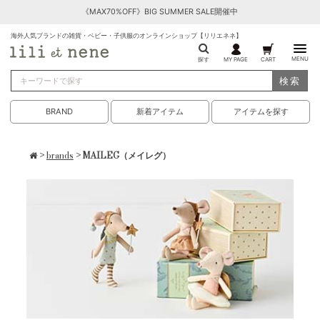
《MAX70%OFF》BIG SUMMER SALE開催中
海外人気ブランドの雑貨・ベビー・子供服のオンラインショップ【リリエネネ】
MENU
探す
MY PAGE
CART
検索
BRAND
新着アイテム
アイテムを探す
>
brands
> MAILEG（メイレグ）