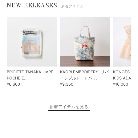
リリエネネはMAILEG（メイレグ）の正規販売店で
す。
早く手元に商品が欲しいという方に、平日午前中にいただいたご注
文は即日発送が可能。（土日祝日は除きます。）大切な商品の梱包
は手作業でひとつひとつ丁寧に、心をこめて行っております。プレ
ゼント用ラッピングも種類豊富にご用意しております。
即・翌日発送
ただ今のご注文で
8月7日
に発送予定
※配送について詳しくはこちら
NEW RELEASES
新着アイテム