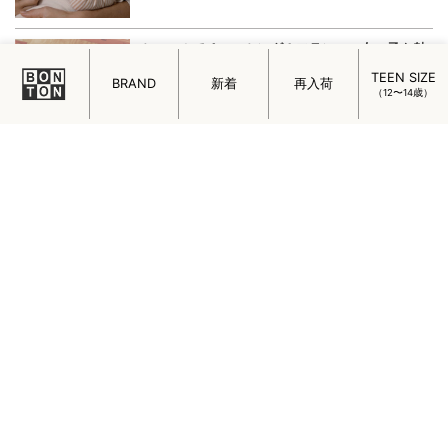
LES BONS ENFANTS PARIS Designer Interview
「Les Bons Enfants Paris（レ ボン オンフォン パリ）」
のクリエイターである吉田さんにインタビュー。人形づく
TEEN SIZE
りをはじめたきっかけやこだわりを伺いました。
BRAND
新着
再入荷
（12〜14歳）
C’ERA UNA VOLTA CREATIVE DIRECTOR
INTERVIEW
C’ERA UNA VOLTA（チェラ ウナ ボルタ）のデザイナーで
あるエマヌエラさんのインタビューから、 C’ERA UNA
VOLTAの魅力をひもときます。
SERENDIPITY ORGANICS Newborn Cotton
Kinit
生まれたての赤ちゃんを“やさしさ”で包む特別なベビーウ
ェアが、北欧デンマークのオーガニックウェアブランドか
ら届きました。
ミニマルでチャーミング！フランスの女の子を魅