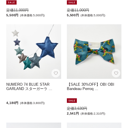
定価11,000円
定価11,000円
5,500円
5,500円
(本体価格:5,000円)
(本体価格:5,000円)
NUMERO 74 BLUE STAR
【SALE 30%OFF】OBI OBI
GARLAND スターガーラ …
Bandeau Perroq …
4,180円
(本体価格:3,800円)
定価3,630円
2,541円
(本体価格:2,310円)