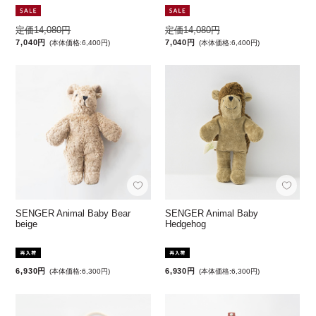
定価14,080円
定価14,080円
7,040円
7,040円
(本体価格:6,400円)
(本体価格:6,400円)
SENGER Animal Baby Bear
SENGER Animal Baby
beige
Hedgehog
6,930円
6,930円
(本体価格:6,300円)
(本体価格:6,300円)