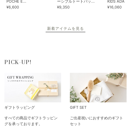
POCHE E...
ーシブルトートバッ...
KIDS ADA...
¥6,600
¥9,350
¥16,060
新着アイテムを見る
PICK-UP!
ギフトラッピング
GIFT SET
すべての商品でギフトラッピン
ご出産祝いにおすすめのギフト
グを承っております。
セット