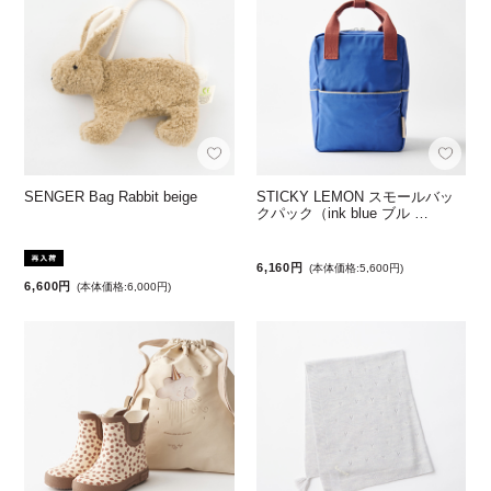
SENGER Bag Rabbit beige
STICKY LEMON スモールバッ
クパック（ink blue ブル …
6,160円
(本体価格:5,600円)
6,600円
(本体価格:6,000円)