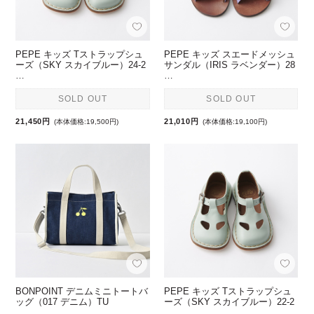
PEPE キッズ Tストラップシュ
PEPE キッズ スエードメッシュ
ーズ（SKY スカイブルー）24-2
サンダル（IRIS ラベンダー）28
…
…
SOLD OUT
SOLD OUT
21,450円
21,010円
(本体価格:19,500円)
(本体価格:19,100円)
BONPOINT デニムミニトートバ
PEPE キッズ Tストラップシュ
ッグ（017 デニム）TU
ーズ（SKY スカイブルー）22-2
…