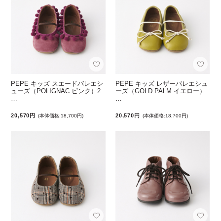
PEPE キッズ スエードバレエシ
PEPE キッズ レザーバレエシュ
ューズ（POLIGNAC ピンク）2
ーズ（GOLD.PALM イエロー）
…
…
20,570円
20,570円
(本体価格:18,700円)
(本体価格:18,700円)