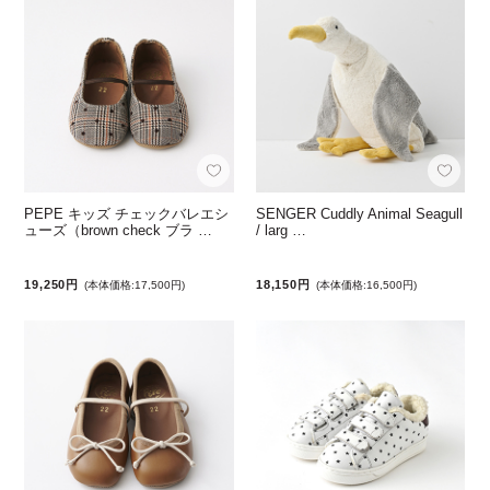
PEPE キッズ チェックバレエシ
SENGER Cuddly Animal Seagull
ューズ（brown check ブラ …
/ larg …
19,250円
18,150円
(本体価格:17,500円)
(本体価格:16,500円)