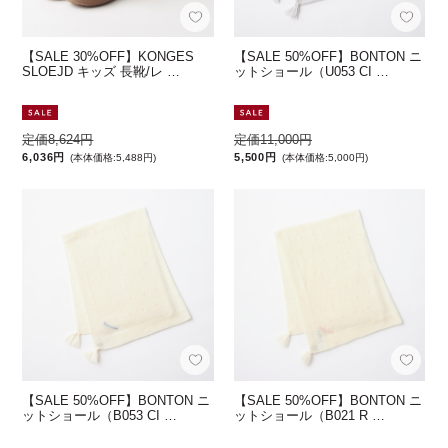
【SALE 30%OFF】KONGES
【SALE 50%OFF】BONTON ニ
SLOEJD キッズ 長靴/レ …
ットショール（U053 CI …
定価8,624円
定価11,000円
6,036円
5,500円
(本体価格:5,488円)
(本体価格:5,000円)
【SALE 50%OFF】BONTON ニ
【SALE 50%OFF】BONTON ニ
ットショール（B053 CI …
ットショール（B021 R …