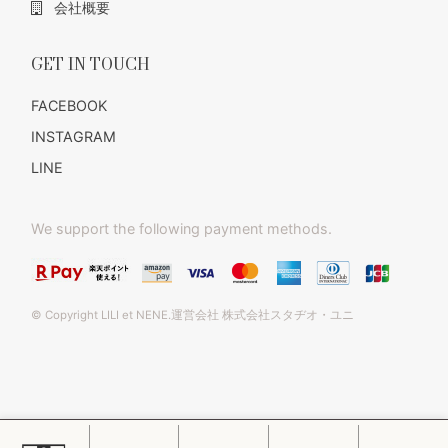
会社概要
GET IN TOUCH
FACEBOOK
INSTAGRAM
LINE
We support the following payment methods.
© Copyright LILI et NENE.運営会社 株式会社スタヂオ・ユニ