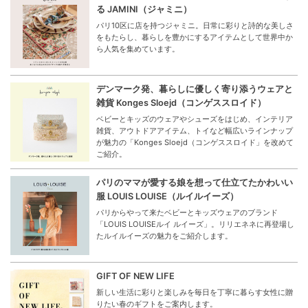
る JAMINI（ジャミニ）
パリ10区に店を持つジャミニ。日常に彩りと詩的な美しさ
をもたらし、暮らしを豊かにするアイテムとして世界中か
ら人気を集めています。
デンマーク発、暮らしに優しく寄り添うウェアと
雑貨 Konges Sloejd（コンゲススロイド）
ベビーとキッズのウェアやシューズをはじめ、インテリア
雑貨、アウトドアアイテム、トイなど幅広いラインナップ
が魅力の「Konges Sloejd（コンゲススロイド」を改めて
ご紹介。
パリのママが愛する娘を想って仕立てたかわいい
服 LOUIS LOUISE（ルイルイーズ）
パリからやって来たベビーとキッズウェアのブランド
「LOUIS LOUISEルイ ルイーズ」。リリエネネに再登場し
たルイルイーズの魅力をご紹介します。
GIFT OF NEW LIFE
新しい生活に彩りと楽しみを毎日を丁寧に暮らす女性に贈
りたい春のギフトをご案内します。