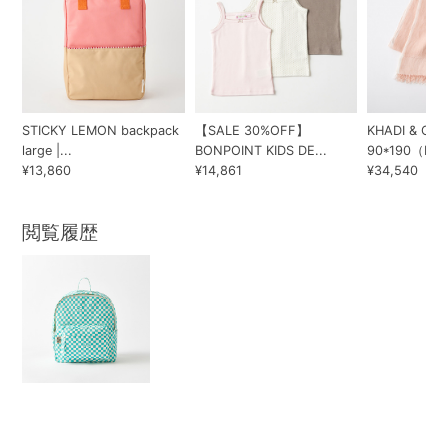
STICKY LEMON backpack
【SALE 30%OFF】
KHADI & CO
large |...
BONPOINT KIDS DE...
90*190（R...
¥13,860
¥14,861
¥34,540
閲覧履歴