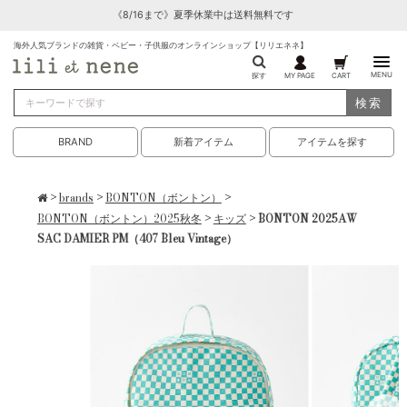
《8/16まで》夏季休業中は送料無料です
海外人気ブランドの雑貨・ベビー・子供服のオンラインショップ【リリエネネ】
MENU
探す
MY PAGE
CART
検索
BRAND
新着アイテム
アイテムを探す
>
brands
>
BONTON（ボントン）
>
BONTON（ボントン）2025秋冬
>
キッズ
> BONTON 2025AW
SAC DAMIER PM（407 Bleu Vintage）