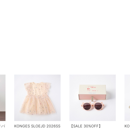
 リバ
KONGES SLOEJD 2026SS
【SALE 30%OFF】
KO