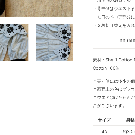
・背中側はウエストま
・袖口のベロア部分に
・３段切り替えを入れ
BRAN
素材：Shell1:Cotton 10
Cotton 100%
＊実寸値には多少の個
＊画面上の色はブラウ
＊ウエア類はたたんだ
合がございます。
サイズ
身幅
4A
約30