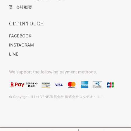
会社概要
GET IN TOUCH
FACEBOOK
INSTAGRAM
LINE
We support the following payment methods.
© Copyright LILI et NENE.運営会社 株式会社スタヂオ・ユニ