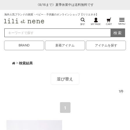
《8/16まで》夏季休業中は送料無料です
海外人気ブランドの雑貨・ベビー・子供服のオンラインショップ【リリエネネ】
MENU
探す
MY PAGE
CART
検索
BRAND
新着アイテム
アイテムを探す
> 検索結果
並び替え
1
件
1